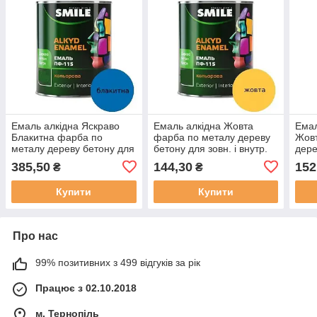
Емаль алкідна Яскраво
Емаль алкідна Жовта
Емал
Блакитна фарба по
фарба по металу дереву
Жовт
металу дереву бетону для
бетону для зовн. і внутр.
дере
зовн. і внутр. робіт Smile
робіт Smile ПФ 115 [0.9 кг]
внут
385,50
144,30
152
₴
₴
ПФ 115 [2.8 кг]
[0.9 
Купити
Купити
Про нас
99% позитивних з 499 відгуків за рік
Працює з 02.10.2018
м. Тернопіль