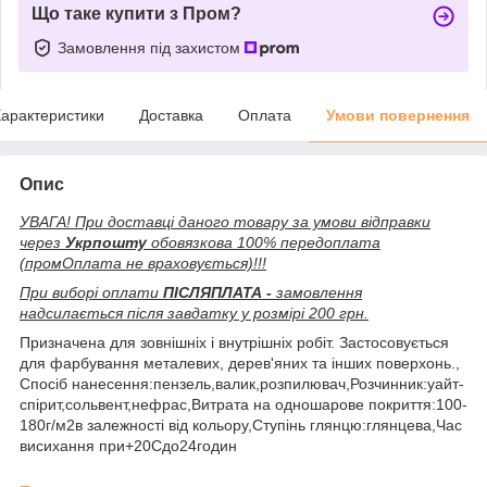
Що таке купити з Пром?
Замовлення під захистом
арактеристики
Доставка
Оплата
Умови повернення
Опис
УВАГА! При доставці даного товару за умови відправки
через
Укрпошту
обовязкова 100% передоплата
(промОплата не враховується)!!!
При виборі оплати
ПІСЛЯПЛАТА -
замовлення
надсилається після завдатку у розмірі 200 грн.
Призначена для зовнішніх і внутрішніх робіт. Застосовується
для фарбування металевих, дерев'яних та інших поверхонь.,
Спосіб нанесення:пензель,валик,розпилювач,Розчинник:уайт-
спірит,сольвент,нефрас,Витрата на одношарове покриття:100-
180г/м2в залежності від кольору,Ступінь глянцю:глянцева,Час
висихання при+20Сдо24годин