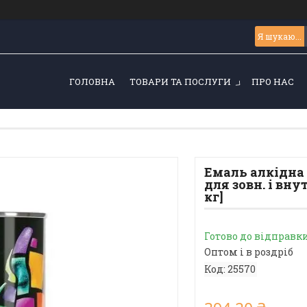
ГОЛОВНА
ТОВАРИ ТА ПОСЛУГИ
ПРО НАС
Емаль алкідна 
для зовн. і внут
кг]
Готово до відправк
Оптом і в роздріб
Код:
25570