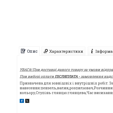
Опис
Характеристики
Інформа
УВАГА! При доставці даного товару за умови відпр
При виборі оплати
ПІСЛЯПЛАТА -
замовлення надсил
Призначена для зовнішніх і внутрішніх робіт. З
нанесення:пензель,валик,розпилювач,Розчинник:
кольору,Ступінь глянцю:глянцева,Час висихан