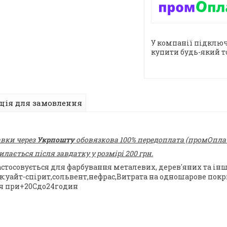
У компанії підключ
купити будь-який т
ція для замовлення
авки через
Укрпошту
обовязкова 100% передоплата (промОплата
ається після завдатку у розмірі 200 грн.
астосовується для фарбування металевих, дерев'яних та інш
уайт-спірит,сольвент,нефрас,Витрата на одношарове покри
ня при+20Сдо24годин