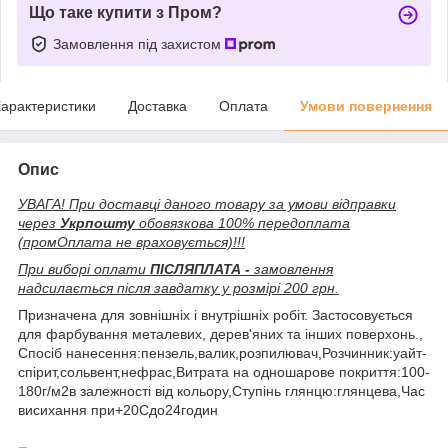
Що таке купити з Пром?
Замовлення під захистом
арактеристики
Доставка
Оплата
Умови повернення
Опис
УВАГА! При доставці даного товару за умови відправки
через
Укрпошту
обовязкова 100% передоплата
(промОплата не враховується)!!!
При виборі оплати
ПІСЛЯПЛАТА -
замовлення
надсилається після завдатку у розмірі 200 грн.
Призначена для зовнішніх і внутрішніх робіт. Застосовується
для фарбування металевих, дерев'яних та інших поверхонь.,
Спосіб нанесення:пензель,валик,розпилювач,Розчинник:уайт-
спірит,сольвент,нефрас,Витрата на одношарове покриття:100-
180г/м2в залежності від кольору,Ступінь глянцю:глянцева,Час
висихання при+20Сдо24годин