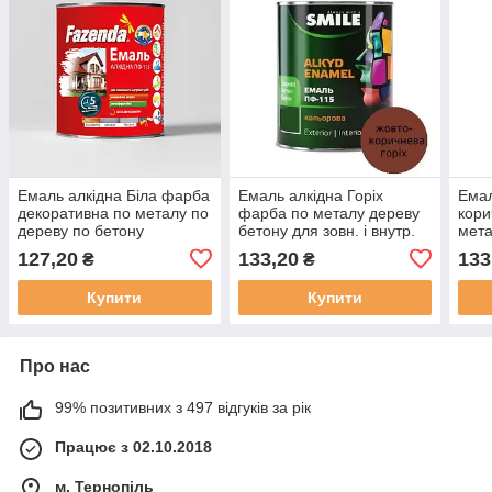
Емаль алкідна Біла фарба
Емаль алкідна Горіх
Емал
декоративна по металу по
фарба по металу дереву
кори
дереву по бетону
бетону для зовн. і внутр.
мета
зовнішня внутрішня ПФ
робіт Smile ПФ 115 [0.9 кг]
зовн
127,20
133,20
133
₴
₴
115 F [0.9 кг]
ПФ 1
Купити
Купити
Про нас
99% позитивних з 497 відгуків за рік
Працює з 02.10.2018
м. Тернопіль