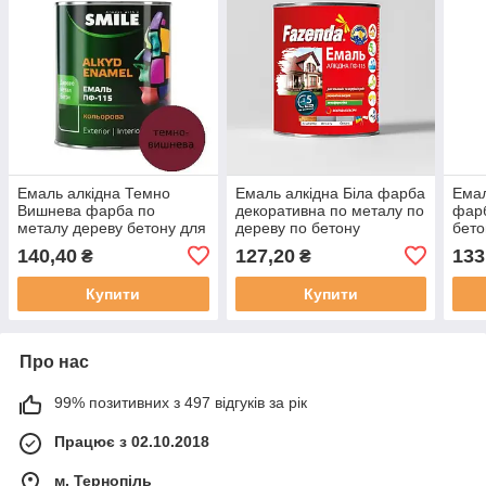
Емаль алкідна Темно
Емаль алкідна Біла фарба
Емал
Вишнева фарба по
декоративна по металу по
фарб
металу дереву бетону для
дереву по бетону
бето
зовн. і внутр. робіт Smile
зовнішня внутрішня ПФ
робі
140,40
127,20
133
₴
₴
ПФ-115 [0.9 кг]
115 F [0.9 кг]
Купити
Купити
Про нас
99% позитивних з 497 відгуків за рік
Працює з 02.10.2018
м. Тернопіль