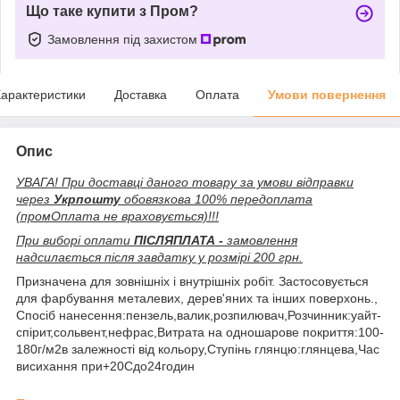
Що таке купити з Пром?
Замовлення під захистом
арактеристики
Доставка
Оплата
Умови повернення
Опис
УВАГА! При доставці даного товару за умови відправки
через
Укрпошту
обовязкова 100% передоплата
(промОплата не враховується)!!!
При виборі оплати
ПІСЛЯПЛАТА -
замовлення
надсилається після завдатку у розмірі 200 грн.
Призначена для зовнішніх і внутрішніх робіт. Застосовується
для фарбування металевих, дерев'яних та інших поверхонь.,
Спосіб нанесення:пензель,валик,розпилювач,Розчинник:уайт-
спірит,сольвент,нефрас,Витрата на одношарове покриття:100-
180г/м2в залежності від кольору,Ступінь глянцю:глянцева,Час
висихання при+20Сдо24годин