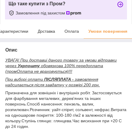
Що таке купити з Пром?
Замовлення під захистом
арактеристики
Доставка
Оплата
Умови повернення
Опис
УВАГА! При доставці даного товару за умови відправки
через
Укрпошту
обовязкова 100% передоплата
(промОплата не враховується)!!!
При виборі оплати
ПІСЛЯПЛАТА -
замовлення
надсилається після завдатку у розмірі 200 грн.
Призначена для зовнішніх і внутрішніх робіт. Застосовується
для фарбування металевих, дерев'яних та інших
поверхонь.Спосіб нанесення: пензель, валик,
розпилювач.Розчинник: уайт-спірит, сольвент, нефрас.Витрата
на одношарове покриття: 100-180 г/м2 в залежності від
кольору.Ступінь глянцю: глянцева.Час висихання при +20 С
до 24 годин.