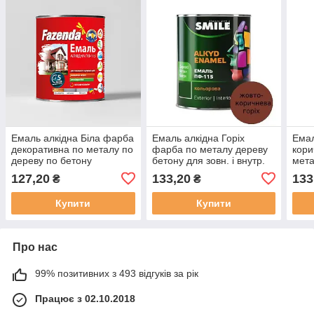
Емаль алкідна Біла фарба
Емаль алкідна Горіх
Емал
декоративна по металу по
фарба по металу дереву
кори
дереву по бетону
бетону для зовн. і внутр.
мета
зовнішня внутрішня ПФ
робіт Smile ПФ 115 [0.9 кг]
зовн
127,20
133,20
133
₴
₴
115 F [0.9 кг]
ПФ 1
Купити
Купити
Про нас
99% позитивних з 493 відгуків за рік
Працює з 02.10.2018