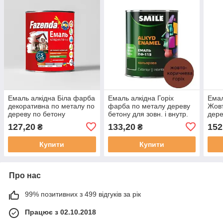
Емаль алкідна Біла фарба
Емаль алкідна Горіх
Емал
декоративна по металу по
фарба по металу дереву
Жовт
дереву по бетону
бетону для зовн. і внутр.
дере
зовнішня внутрішня ПФ
робіт Smile ПФ 115 [0.9 кг]
внут
127,20
133,20
152
₴
₴
115 F [0.9 кг]
[0.9 
Купити
Купити
Про нас
99% позитивних з 499 відгуків за рік
Працює з 02.10.2018