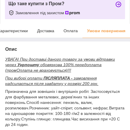
Що таке купити з Пром?
Замовлення під захистом
арактеристики
Доставка
Оплата
Умови повернення
Опис
УВАГА! При доставці даного товару за умови відправки
через
Укрпошту
обовязкова 100% передоплата
(промОплата не враховується)!!!
При виборі оплати
ПІСЛЯПЛАТА -
замовлення
надсилається після завдатку у розмірі 200 грн.
Призначена для зовнішніх і внутрішніх робіт. Застосовується
для фарбування металевих, дерев'яних та інших
поверхонь.Спосіб нанесення: пензель, валик,
розпилювач.Розчинник: уайт-спірит, сольвент, нефрас.Витрата
на одношарове покриття: 100-180 г/м2 в залежності від
кольору.Ступінь глянцю: глянцева.Час висихання при +20 С
до 24 годин.