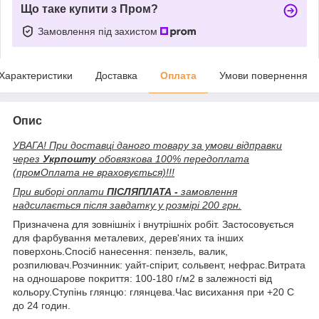
Що таке купити з Пром?
Замовлення під захистом
Характеристики
Доставка
Оплата
Умови повернення
Опис
УВАГА! При доставці даного товару за умови відправки
через
Укрпошту
обовязкова 100% передоплата
(промОплата не враховується)!!!
При виборі оплати
ПІСЛЯПЛАТА -
замовлення
надсилається після завдатку у розмірі 200 грн.
Призначена для зовнішніх і внутрішніх робіт. Застосовується
для фарбування металевих, дерев'яних та інших
поверхонь.Спосіб нанесення: пензель, валик,
розпилювач.Розчинник: уайт-спірит, сольвент, нефрас.Витрата
на одношарове покриття: 100-180 г/м2 в залежності від
кольору.Ступінь глянцю: глянцева.Час висихання при +20 С
до 24 годин.