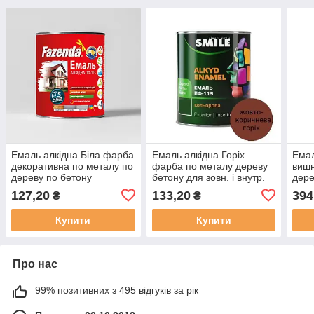
Емаль алкідна Біла фарба
Емаль алкідна Горіх
Емал
декоративна по металу по
фарба по металу дереву
вишн
дереву по бетону
бетону для зовн. і внутр.
дере
зовнішня внутрішня ПФ
робіт Smile ПФ 115 [0.9 кг]
внут
127,20
133,20
394
₴
₴
115 F [0.9 кг]
[2.8 
Купити
Купити
Про нас
99% позитивних з 495 відгуків за рік