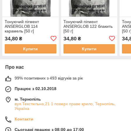
Тонуючий пігмент
Тонуючий пігмент
Тону
ANSERGLOB 114
ANSERGLOB 122 блакить
ANS
карамель [50 г]
[50 г]
[50 г
34,80
34,80
34,
₴
₴
Купити
Купити
Про нас
99% позитивних з 493 відгуків за рік
Працює з 02.10.2018
м. Тернопіль
вул.Текстильна,21 1 поверх праве крило, Тернопіль,
Україна
Контакти
Сьогодні працює з 08:00 до 17:00