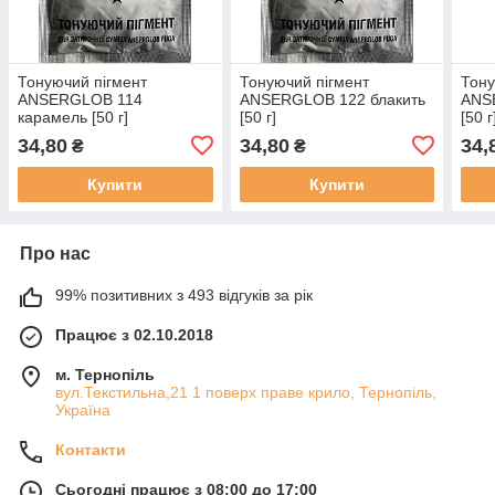
Тонуючий пігмент
Тонуючий пігмент
Тону
ANSERGLOB 114
ANSERGLOB 122 блакить
ANS
карамель [50 г]
[50 г]
[50 г
34,80
34,80
34,
₴
₴
Купити
Купити
Про нас
99% позитивних з 493 відгуків за рік
Працює з 02.10.2018
м. Тернопіль
вул.Текстильна,21 1 поверх праве крило, Тернопіль,
Україна
Контакти
Сьогодні працює з 08:00 до 17:00