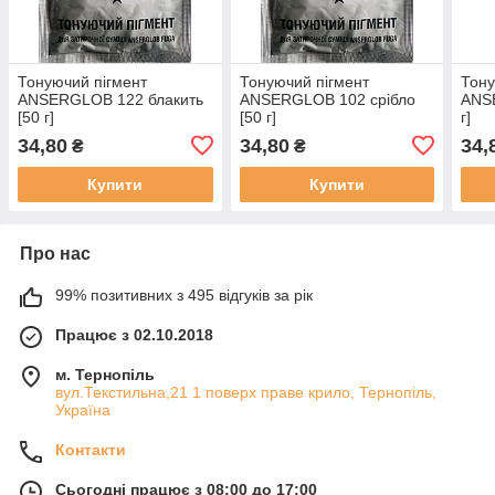
Тонуючий пігмент
Тонуючий пігмент
Тону
ANSERGLOB 122 блакить
ANSERGLOB 102 срібло
ANSE
[50 г]
[50 г]
г]
34,80
34,80
34,
₴
₴
Купити
Купити
Про нас
99% позитивних з 495 відгуків за рік
Працює з 02.10.2018
м. Тернопіль
вул.Текстильна,21 1 поверх праве крило, Тернопіль,
Україна
Контакти
Сьогодні працює з 08:00 до 17:00