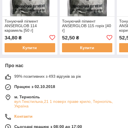
Тонуючий пігмент
Тонуючий пігмент
Тону
ANSERGLOB 114
ANSERGLOB 115 горіх [40
ANS
карамель [50 г]
г]
кори
34,80
52,50
52,
₴
₴
Купити
Купити
Про нас
99% позитивних з 493 відгуків за рік
Працює з 02.10.2018
м. Тернопіль
вул.Текстильна,21 1 поверх праве крило, Тернопіль,
Україна
Контакти
Сьогодні працює з 08:00 до 17:00