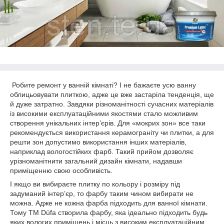
Робите ремонт у ванній кімнаті? І не бажаєте усю ванну
облицьовувати плиткою, адже це вже застаріла тенденція, ще
й дуже затратно. Завдяки різноманітності сучасних матеріалів
із високими експлуатаційними якостями стало можливим
створення унікальних інтер’єрів. Для «мокрих зон» все таки
рекомендується використання керамограніту чи плитки, а для
решти зон допустимо використання інших матеріалів,
наприклад вологостійких фарб. Такий прийом дозволяє
урізноманітнити загальний дизайн кімнати, надавши
приміщенню свою особливість.
І якщо ви вибираєте плитку по кольору і розміру під
задуманий інтер’єр, то фарбу таким чином вибирати не
можна. Адже не кожна фарба підходить для ванної кімнати.
Тому ТМ Düfa створила фарбу, яка ідеально підходить будь
яких вологих приміщень і місць з високим експлуатаційним