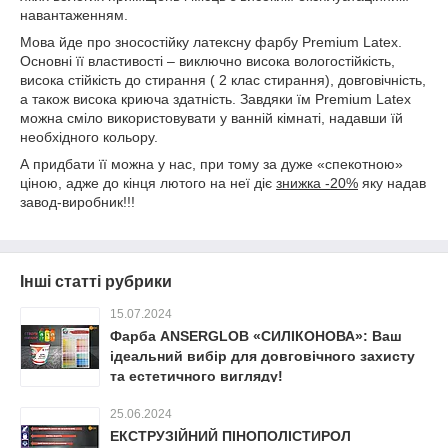
навантаженням.
Мова йде про зносостійку латексну фарбу Premium Latex.
Основні її властивості – виключно висока вологостійкість,
висока стійкість до стирання ( 2 клас стирання), довговічність,
а також висока криюча здатність. Завдяки їм Premium Latex
можна сміло використовувати у ванній кімнаті, надавши їй
необхідного кольору.
А придбати її можна у нас, при тому за дуже «спекотною»
ціною, адже до кінця лютого на неї діє
знижка -20%
яку надав
завод-виробник!!!
Інші статті рубрики
15.07.2024
Фарба ANSERGLOB «СИЛІКОНОВА»: Ваш
ідеальний вибір для довговічного захисту
та естетичного вигляду!
25.06.2024
ЕКСТРУЗІЙНИЙ ПІНОПОЛІСТИРОЛ