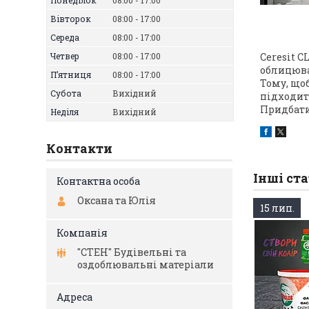
Понеділок
08:00
17:00
Вівторок
08:00
17:00
Середа
08:00
17:00
Четвер
08:00
17:00
Ceresit C
облицюва
Пʼятниця
08:00
17:00
Тому, щоб
Субота
Вихідний
підходить
Придбати 
Неділя
Вихідний
Контакти
Інші ста
Оксана та Юлія
15 лип.
"СТЕН" Будівельні та
оздоблювальні матеріали