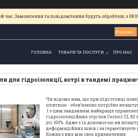
й час. Замовлення та повідомлення будуть оброблені з 08:00
ГОЛОВНА
ТОВАРИ ТА ПОСЛУГИ
ПРО НАС
ли для гідроізоляції, котрі в тандемі працюют
Чи відомо вам, що при підготовці пов
плиткою - обов’язково потрібно влаш
І з цим завданням найкраще справляєтьс
гідроізоляційних стрічок Ceresit CL 82 
усі 100%. Адже з їх допомогою ви вла
деформаційних швів і за герметизуєте
Кожна з них має своє призначення: