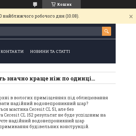
Кошик
 найближчого робочого дня (10.08).
КОНТАКТИ
НОВИНИ ТА СТАТТІ
ь значно краще ніж по одинці...
ерхні в вологих приміщеннях під облицювання
тувати надійний водонепроникний шар?
я мастика Ceresit CL 51, але без
та Ceresit CL 152 результат не буде успішним на
штуєте надійний водонепроникний шар
 примикання будівельних конструкцій.