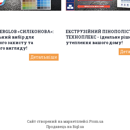
SERGLOB «СИЛІКОНОВА»:
ЕКСТРУЗІЙНИЙ ПІНОПОЛІ
ьний вибір для
ТЕХНОПЛЕКС - ідеальне ріш
ого захисту та
утеплення вашого дому!
го вигляду!
Сайт створений на маркетплейсі
Prom.ua
Продавець на Bigl.ua