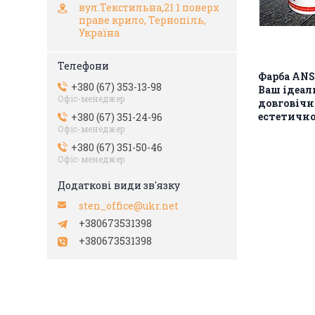
вул.Текстильна,21 1 поверх
праве крило, Тернопіль,
Україна
Фарба AN
+380 (67) 353-13-98
Ваш ідеал
Офіс-менеджер
довговічн
естетично
+380 (67) 351-24-96
Офіс-менеджер
+380 (67) 351-50-46
Офіс-менеджер
sten_office@ukr.net
+380673531398
+380673531398