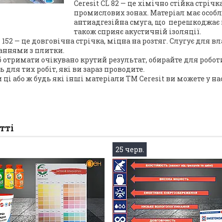
Ceresit CL 82 — це хімічно стійка стрі
промислових зонах. Матеріал має особл
антиадгезійна смуга, що перешкоджає 
також сприяє акустичній ізоляції.
L 152 — це довговічна стрічка, міцна на розтяг. Слугує дл
ннями з плитки.
 отримати очікувано крутий результат, обирайте для робот
 для тих робіт, які ви зараз проводите.
ці або ж будь які інші матеріали ТМ Ceresit ви можете у нас,
тті
25 черв.