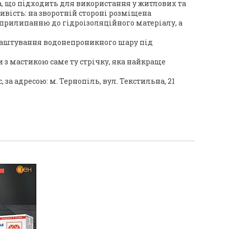
чка, що підходить для використання у житлових та
ивість: на зворотній стороні розміщена
прилипанню до гідроізоляційного матеріалу, а
я влаштування водонепроникного шару під
и з мастикою саме ту стрічку, яка найкраще
 за адресою: м. Тернопіль, вул. Текстильна, 21