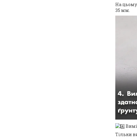
На цьому
35 мм.
Вимі
Тільки в