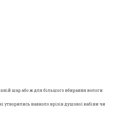
рхній шар або ж для більшого вбирання вологи
кі утворились навколо врізів душової кабіни чи