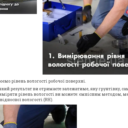
ємо рівень вологості робочої поверхні.
, який результат ви отримаєте залежатиме, яку грунтівку, 
Виміряти рівень вологості ви можете: ємнісним методом, м
ідносної вологості (RH).