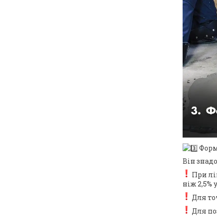
Форм
Він знадо
При лі
ніж 2,5% у
Для то
Для по