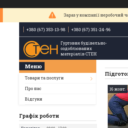
Зараз у компанії неробочий ча
+380 (67) 353-13-98
+380 (67) 351-24-96
Гуртовня будівельно-
оздоблюваних
матеріалів СТЕН
Підгото
Товари та послуги
Про нас
16 жовт.
Відгуки
Графік роботи