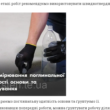
 етапі робіт рекомендуємо використовувати швидкотверднучу
рюємо поглинальну здатність основи та ґрунтуємо її.
иконавши попередні роботи, можна ґрунтувати робочу діля