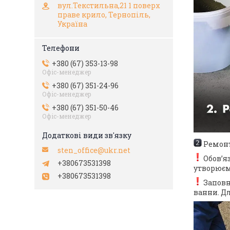
вул.Текстильна,21 1 поверх
праве крило, Тернопіль,
Україна
+380 (67) 353-13-98
Офіс-менеджер
+380 (67) 351-24-96
Офіс-менеджер
+380 (67) 351-50-46
Офіс-менеджер
Ремонт
sten_office@ukr.net
Обов’я
+380673531398
утворюєм
+380673531398
Заповн
ванни. Дл