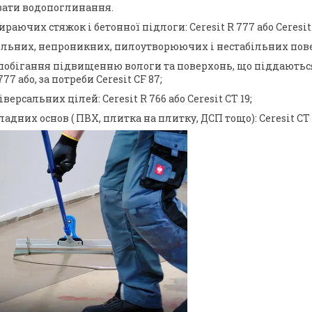
ати водопоглинання.
раючих стяжок і бетонної підлоги: Ceresit R 777 або Ceresit 
льних, непроникних, пилоутворюючих і нестабільних поверх
побігання підвищенню вологи та поверхонь, що піддають
777 або, за потреби Ceresit CF 87;
версальних цілей: Ceresit R 766 або Ceresit СТ 19;
адних основ ( ПВХ, плитка на плитку, ДСП тощо): Ceresit СТ 