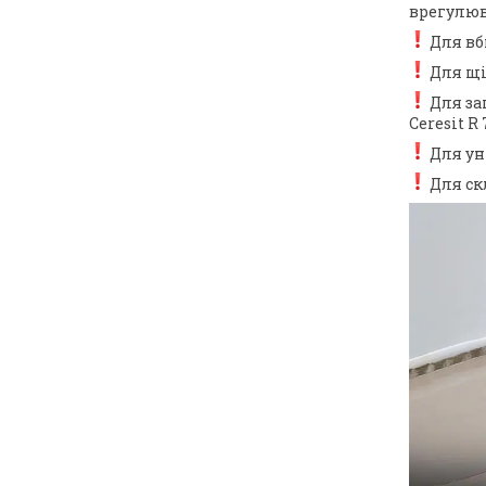
врегулюв
Для вби
Для щі
Для за
Ceresit R 
Для уні
Для скл