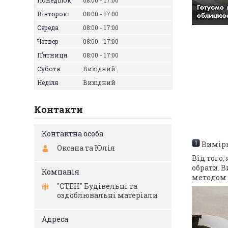
Понеділок
08:00
17:00
Вівторок
08:00
17:00
Середа
08:00
17:00
Четвер
08:00
17:00
Пʼятниця
08:00
17:00
Субота
Вихідний
Неділя
Вихідний
Контакти
Вимірю
Оксана та Юлія
Від того
обрати. 
методом в
"СТЕН" Будівельні та
оздоблювальні матеріали