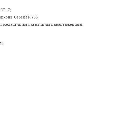
CT 17;
онь: Ceresit R 766;
ся механічним і хімічним навантаженням:
19;