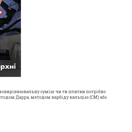
самовирівнювальну суміш чи ти плитки потрібно
етодом Дарра, методом карбіду кальцію (СМ) або