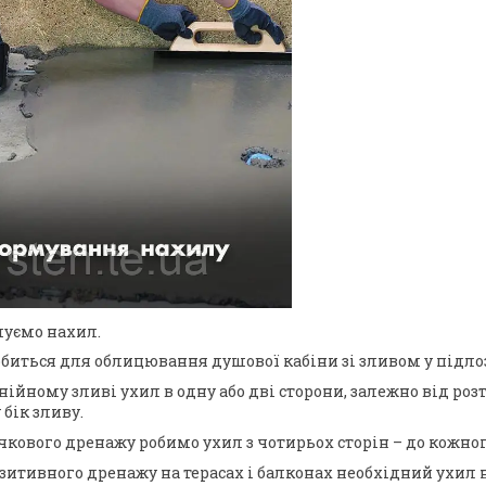
уємо нахил.
биться для облицювання душової кабіни зі зливом у підлозі
нійному зливі ухил в одну або дві сторони, залежно від ро
 бік зливу.
чкового дренажу робимо ухил з чотирьох сторін – до кожног
зитивного дренажу на терасах і балконах необхідний ухил 