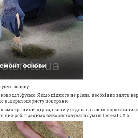
уємо основу.
зково шліфуємо. Якщо підлога не рівна, необхідно зняти ве
о відкритопористу поверхню.
юємо тріщини, дірки, сколи у підлозі а також порожнини я
я цих робіт радимо використовувати суміш Ceresit CX 5.