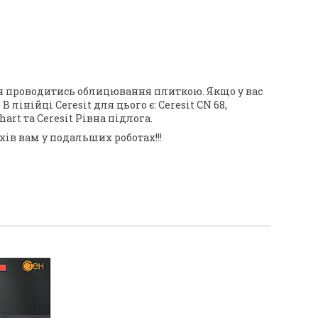
ься проводитись облицювання плиткою. Якщо у вас
інійці Ceresit для цього є: Ceresit CN 68,
ahart та Ceresit Рівна підлога.
ів вам у подальших роботах!!!