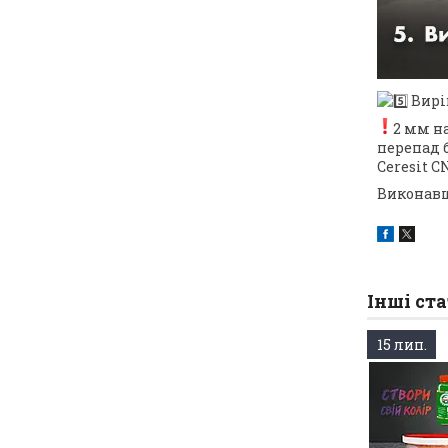
Вирі
2 мм н
перепад б
Ceresit CN
Виконавши
Інші ста
15 лип.