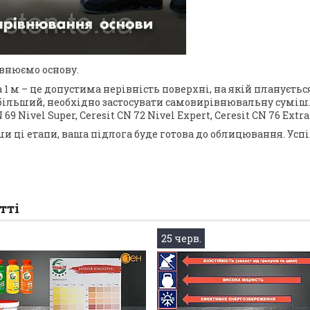
внюємо основу.
а 1 м – це допустима нерівність поверхні, на якій плануєт
ільший, необхідно застосувати самовирівнювальну суміш. В л
 69 Nivel Super, Ceresit CN 72 Nivel Expert, Ceresit CN 76 Extr
 ці етапи, ваша підлога буде готова до облицювання. Успіх
тті
25 черв.