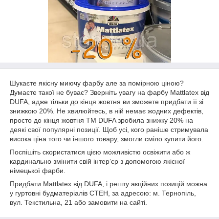
Шукаєте якісну миючу фарбу але за помірною ціною?
Думаєте такої не буває? Зверніть увагу на фарбу Mattlatex від
DUFA, адже тільки до кінця жовтня ви зможете придбати її зі
знижкою 20%. Не хвилюйтесь, в ній немає жодних дефектів,
просто до кінця жовтня ТМ DUFA зробила знижку 20% на
деякі свої популярні позиції. Щоб усі, кого раніше стримувала
висока ціна того чи іншого товару, змогли сміло купити його.
Поспішіть скористатися цією можливістю освіжити або ж
кардинально змінити свій інтер’єр з допомогою якісної
німецької фарби.
Придбати Mattlatex від DUFA, і решту акційних позицій можна
у гуртовні будматеріалів СТЕН, за адресою: м. Тернопіль,
вул. Текстильна, 21 або замовити на сайті.