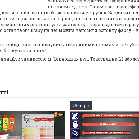
ізолюючого перекриття та забарвлення п
плісняви і тд. і тп. Окрім того, вона е
, кольорових олівців або ж чорнильних ручок. Завдяки спе
ьні чи горизонтальні поверхні, після чого на них утворюєт
 механічних впливів, ультрафіолету і перепадів температур. І
я останнього шару на неї можна наносити основну фарбу – в
віть якщо ви зіштовхнулись з складними плямами, не губіть
я блокування плям!
 знайти за адресою м. Тернопіль, вул. Текстильна, 21 або ж
тті
25 черв.