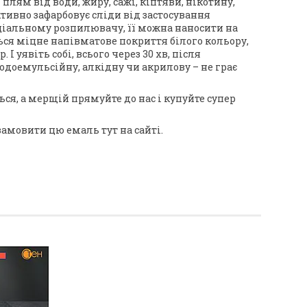
лям від води, жиру, сажі, кіптяви, нікотину,
фективно зафарбовує сліди від застосування
ціальному розпилювачу, її можна наносити на
ься міцне напівматове покриття білого кольору,
 уявіть собі, всього через 30 хв, після
одоемульсійну, алкідну чи акрилову – не грає
ся, а мерщій прямуйте до нас і купуйте супер
 замовити цю емаль тут на сайті.