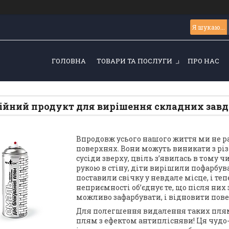
ГОЛОВНА
ТОВАРИ ТА ПОСЛУГИ
ПРО НАС
ійний продукт для вирішення складних завда
Впродовж усього нашого життя ми не р
поверхнях. Вони можуть виникати з різн
сусіди зверху, цвіль з’явилась в тому 
рукою в стіну, діти вирішили пофарбув
поставили свічку у невдале місце, і теп
неприємності об’єднує те, що після ни
можливо зафарбувати, і відновити пов
Для полегшення видалення таких пля
плям з ефектом антиплісняви! Ця чудо