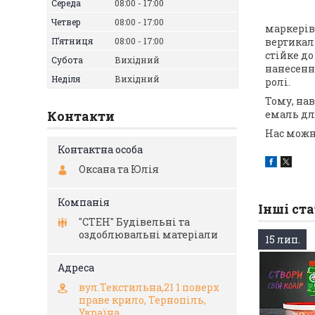
Середа
08:00
17:00
Четвер
08:00
17:00
маркерів
Пʼятниця
08:00
17:00
вертикал
стійке до
Субота
Вихідний
нанесенн
Неділя
Вихідний
ролі.
Тому, на
Контакти
емаль дл
Нас можна
Оксана та Юлія
Інші ста
"СТЕН" Будівельні та
оздоблювальні матеріали
15 лип.
вул.Текстильна,21 1 поверх
праве крило, Тернопіль,
Україна