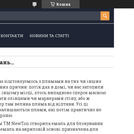
Кошик
КОНТАКТИ
НОВИНИ ТА СТАТТІ
нь...
аз зіштовхуємось з плямами на тих чи інших
их причин: потік дах в домі, чи вас затопили
чи іншому місці, хтось випадково сперся масною
ати олівцями чи маркерами стіну, або ж
ер там велика пляма від кіптяви. Усі ці
х залишаються плями, які потім практично не
ерхню.
м ТМ NewTon створила емаль для блокування
-емаль на акриловій основі призначена для