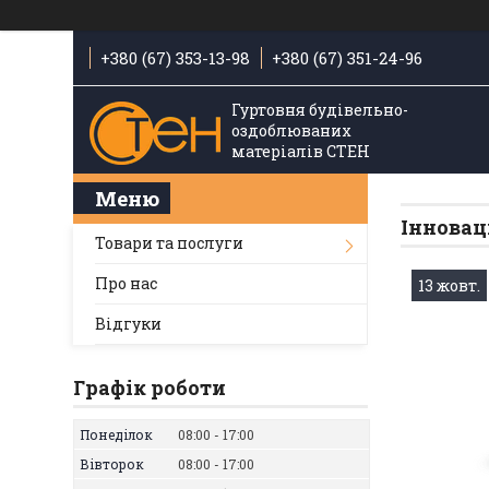
+380 (67) 353-13-98
+380 (67) 351-24-96
Гуртовня будівельно-
оздоблюваних
матеріалів СТЕН
Інновац
Товари та послуги
Про нас
13 жовт.
Відгуки
Графік роботи
Понеділок
08:00
17:00
Вівторок
08:00
17:00