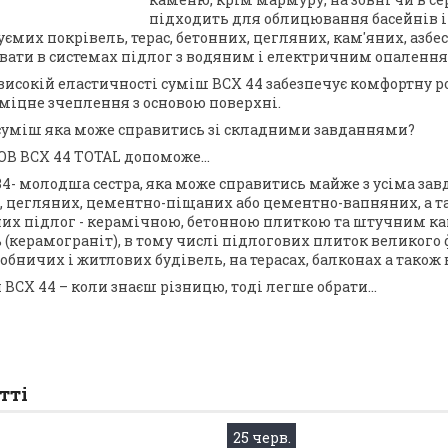
підходить для облицювання басейнів і 
уємих покрівель, терас, бетонних, цегляних, кам'яних, азб
увати в системах підлог з водяним і електричним опаленням
исокій еластичності суміш BCX 44 забезпечує комфортну роб
 міцне зчеплення з основою поверхні.
суміш яка може справитись зі складними завданнями?
B BCX 44 ТОТАL допоможе…
 34- молодша сестра, яка може справитись майже з усіма з
, цегляних, цементно-піщаних або цементно-вапняних, а т
их підлог - керамічною, бетонною плиткою та штучним к
 (керамограніт), в тому числі підлогових плиток великого 
обничих і житлових будівель, на терасах, балконах а також 
 BCX 44 – коли знаєш різницю, тоді легше обрати…
тті
25 черв.