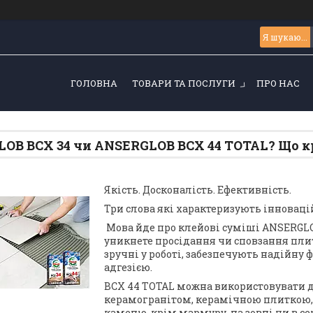
ГОЛОВНА
ТОВАРИ ТА ПОСЛУГИ
ПРО НАС
OB BCX 34 чи ANSERGLOB BCX 44 ТОТАL? Що к
Якість. Досконалість. Ефективність.
Три слова які характеризують інновац
Мова йде про клейові суміші ANSERGLO
уникнете просідання чи сповзання пли
зручні у роботі, забезпечують надійну 
адгезією.
BCX 44 ТОТАL можна використовувати д
керамогранітом, керамічною плиткою, 
каменю, крім мармуру, на зовні чи в с