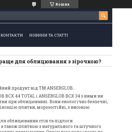
Кошик
КОНТАКТИ
НОВИНИ ТА СТАТТІ
раще для облицювання з зірочкою?
ійний продукт від ТМ ANSERGLOB…
B BCX 44 ТОТАL і ANSERGLOB BCX 34 з ними ви
тки при облицюванні. Вони екологічно безпечні,
фіксацію плитки, морозостійкі, з високою
ля облицювання стін та підлоги
а також плиткою з натурального та штучного
ередині приміщення. Окрім того вона ідеально