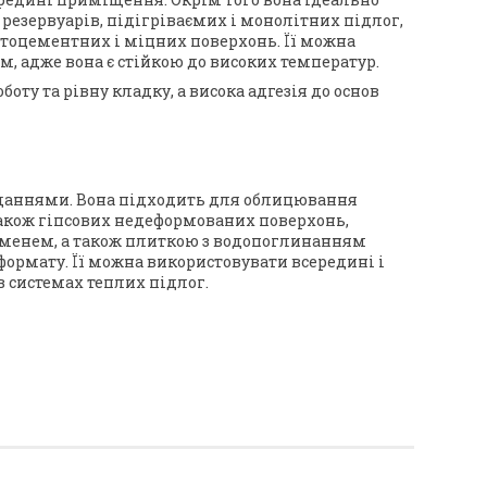
резервуарів, підігріваємих і монолітних підлог,
естоцементних і міцних поверхонь. Її можна
, адже вона є стійкою до високих температур.
оту та рівну кладку, а висока адгезія до основ
авданнями. Вона підходить для облицювання
акож гіпсових недеформованих поверхонь,
аменем, а також плиткою з водопоглинанням
формату. Її можна використовувати всередині і
в системах теплих підлог.