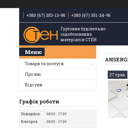
+380 (67) 353-13-98
+380 (67) 351-24-96
Гуртовня будівельно-
оздоблюваних
матеріалів СТЕН
ANSERGL
Товари та послуги
Про нас
27 трав.
Відгуки
Графік роботи
Понеділок
08:00
17:00
Вівторок
08:00
17:00