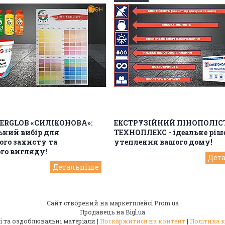
SERGLOB «СИЛІКОНОВА»:
ЕКСТРУЗІЙНИЙ ПІНОПОЛІ
ьний вибір для
ТЕХНОПЛЕКС - ідеальне ріш
ого захисту та
утеплення вашого дому!
го вигляду!
Сайт створений на маркетплейсі
Prom.ua
Продавець на Bigl.ua
"СТЕН" Будівельні та оздоблювальні матеріали |
Поскаржитися на контент
|
Політика 