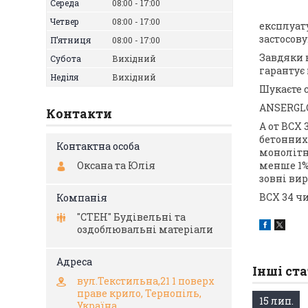
Середа
08:00
17:00
Четвер
08:00
17:00
експлуат
застосов
Пʼятниця
08:00
17:00
Завдяки в
Субота
Вихідний
гарантує
Неділя
Вихідний
Шукаєте 
ANSERGLO
Контакти
А от BCX
бетонних
монолітн
Оксана та Юлія
менше 1%
зовні вир
BCX 34 чи
"СТЕН" Будівельні та
оздоблювальні матеріали
Інші ста
вул.Текстильна,21 1 поверх
праве крило, Тернопіль,
15 лип.
Україна