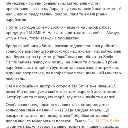
Менеджери гуртівні будівельних матеріалів «Стін»
прискіпливо і якісно підбирають увесь наявний асортимент. У
нас широко представлені фарби, лаки та емалі різних
виробників.
Проте, сьогодні хочемо зробити акцент на лакофарбову
продукцію ТМ SMILE. Назва говорить сама за себе – Always
with a smile, тобто завжди з посмішкою!
Кредо виробника «Smile - завжди задоволення від роботи!»
транслює виробництво високоякісних, екологічних матеріалів
для будівництва і ремонту. Українське виробництво Smile
Paints займає лідируючі позиції на ринку та більше 20 років
виробляє лаки, фарби, ґрунтовки та шпаклівки, з котрими на
відмінно впорається, як професіонал так і домашній майстер-
любитель.
Стен є офіційним дистриб’ютором ТМ Smile вже більше 15
років. Ми пропонуємо своїм клієнтам широкий ассортимент
інтер'єрних та фасадних фарб, грунтівок, лаків та емалей.
Особливою популярністю у наших клієнтів користується
кольорова гама емалей ПФ-115! Це алкідна емаль, що
використовується для декоративної обробки металевої,
дерев’яної та мінеральної поверхні. Емаль
ПФ-115 ТМ Smile
гарантує гладке, тверде та рівне покриття. Надійно захищає