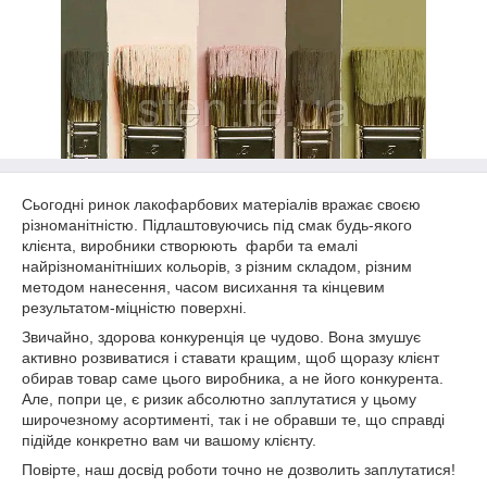
Сьогодні ринок лакофарбових матеріалів вражає своєю
різноманітністю. Підлаштовуючись під смак будь-якого
клієнта, виробники створюють фарби та емалі
найрізноманітніших кольорів, з різним складом, різним
методом нанесення, часом висихання та кінцевим
результатом-міцністю поверхні.
Звичайно, здорова конкуренція це чудово. Вона змушує
активно розвиватися і ставати кращим, щоб щоразу клієнт
обирав товар саме цього виробника, а не його конкурента.
Але, попри це, є ризик абсолютно заплутатися у цьому
широчезному асортименті, так і не обравши те, що справді
підійде конкретно вам чи вашому клієнту.
Повірте, наш досвід роботи точно не дозволить заплутатися!