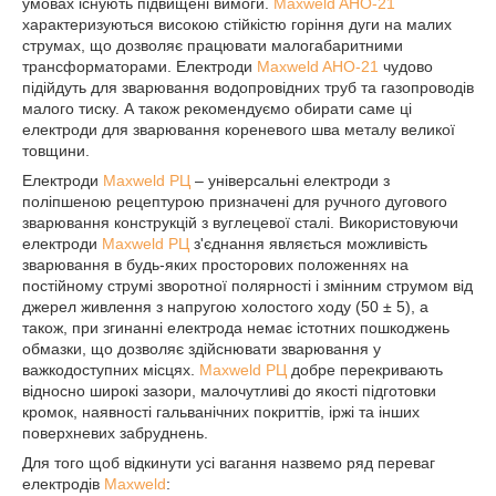
умовах існують підвищені вимоги.
Maxweld AHO-21
характеризуються високою стійкістю горіння дуги на малих
струмах, що дозволяє працювати малогабаритними
трансформаторами. Електроди
Maxweld AHO-21
чудово
підійдуть для зварювання водопровідних труб та газопроводів
малого тиску. А також рекомендуємо обирати саме ці
електроди для зварювання кореневого шва металу великої
товщини.
Електроди
Maxweld РЦ
– універсальні електроди з
поліпшеною рецептурою призначені для ручного дугового
зварювання конструкцій з вуглецевої сталі. Використовуючи
електроди
Maxweld РЦ
з'єднання являється можливість
зварювання в будь-яких просторових положеннях на
постійному струмі зворотної полярності і змінним струмом від
джерел живлення з напругою холостого ходу (50 ± 5), а
також, при згинанні електрода немає істотних пошкоджень
обмазки, що дозволяє здійснювати зварювання у
важкодоступних місцях.
Maxweld РЦ
добре перекривають
відносно широкі зазори, малочутливі до якості підготовки
кромок, наявності гальванічних покриттів, іржі та інших
поверхневих забруднень.
Для того щоб відкинути усі вагання назвемо ряд переваг
електродів
Maxweld
: