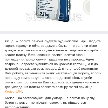
Якщо Ви робите ремонт, будуєте будинок своєї мрії, зводите
гараж, терасу чи облагороджуєте балкон, то рано чи пізно
доведеться стикнутися з однією цікавою задачею – потрібно
класти плитку. Встановлення великої плитки ззовні
приміщення, м’яко кажучи, завдання не з простих. Адже
потрібно непросто зупинитися на красивій картинці, а й до
деталей продумати весь процес. Для того, щоб полегшити
Вам роботу, та зменшити ризик негативної дії морозу, вологи,
перепаду температур на якість та довговічність служби
плитки, ми пропонуємо Вам скористатися ідеальним клеєм
для укладання плитки великого розміру ззовні приміщень –
Kreisel 104
.
Kreisel 104 застосовують для укладання плитки на цеглу,
бетон та цементно-пісчані поверхні, які піддаються
деформуванню.