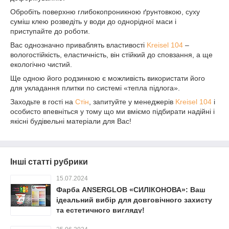
Обробіть поверхню глибокопроникною ґрунтовкою, суху
суміш клею розведіть у води до однорідної маси і
приступайте до роботи.
Вас однозначно приваблять властивості
Kreisel 104
–
вологостійкість, еластичність, він стійкий до сповзання, а ще
екологічно чистий.
Ще одною його родзинкою є можливість використати його
для укладання плитки по системі «тепла підлога».
Заходьте в гості на
Стін
, запитуйте у менеджерів
Kreisel 104
і
особисто впевніться у тому що ми вміємо підбирати надійні і
якісні будівельні матеріали для Вас!
Інші статті рубрики
15.07.2024
Фарба ANSERGLOB «СИЛІКОНОВА»: Ваш
ідеальний вибір для довговічного захисту
та естетичного вигляду!